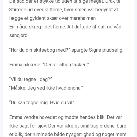
De sad dér et stykke tid uden at sige meget. Drak te.
Stirrede ud over klitterne, hvor solen var begyndt at
lægge et gyldent skær over marehalmen.
En måge skreg i det fjerne. Alt duftede af salt og våd
sandjord.
“Har du din skitsebog med?” spurgte Signe pludselig.
Emma nikkede. “Den er altid i tasken.”
“Vil du tegne i dag?”
“Måske. Jeg ved ikke hvad endnu.”
“Du kan tegne mig. Hvis du vil.”
Emma vendte hovedet og mødte hendes blik. Det var
ikke sagt for sjov. Der var ikke et smil bag ordene, bare
et blik, der rummede både nysgerrighed og noget mere.