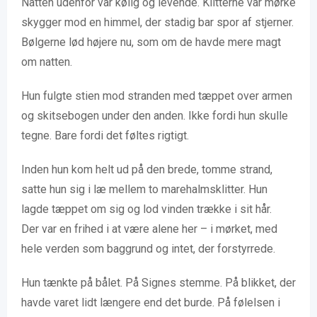
Natten udenfor var kølig og levende. Klitterne var mørke
skygger mod en himmel, der stadig bar spor af stjerner.
Bølgerne lød højere nu, som om de havde mere magt
om natten.
Hun fulgte stien mod stranden med tæppet over armen
og skitsebogen under den anden. Ikke fordi hun skulle
tegne. Bare fordi det føltes rigtigt.
Inden hun kom helt ud på den brede, tomme strand,
satte hun sig i læ mellem to marehalmsklitter. Hun
lagde tæppet om sig og lod vinden trække i sit hår.
Der var en frihed i at være alene her – i mørket, med
hele verden som baggrund og intet, der forstyrrede.
Hun tænkte på bålet. På Signes stemme. På blikket, der
havde varet lidt længere end det burde. På følelsen i