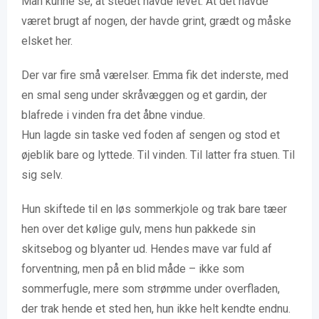
Man kunne se, at stedet havde levet. At det havde
været brugt af nogen, der havde grint, grædt og måske
elsket her.
Der var fire små værelser. Emma fik det inderste, med
en smal seng under skråvæggen og et gardin, der
blafrede i vinden fra det åbne vindue.
Hun lagde sin taske ved foden af sengen og stod et
øjeblik bare og lyttede. Til vinden. Til latter fra stuen. Til
sig selv.
Hun skiftede til en løs sommerkjole og trak bare tæer
hen over det kølige gulv, mens hun pakkede sin
skitsebog og blyanter ud. Hendes mave var fuld af
forventning, men på en blid måde – ikke som
sommerfugle, mere som strømme under overfladen,
der trak hende et sted hen, hun ikke helt kendte endnu.