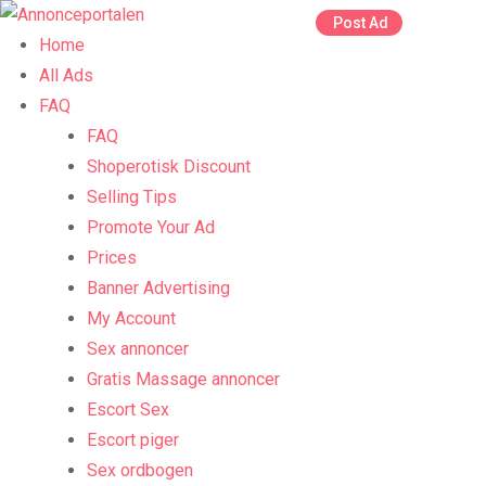
Skip
Post Ad
to
Home
content
All Ads
FAQ
FAQ
Shoperotisk Discount
Selling Tips
Promote Your Ad
Prices
Banner Advertising
My Account
Sex annoncer
Gratis Massage annoncer
Escort Sex
Escort piger
Sex ordbogen