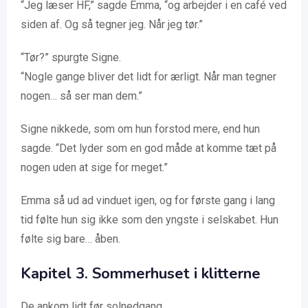
“Jeg læser HF,” sagde Emma, “og arbejder i en café ved
siden af. Og så tegner jeg. Når jeg tør.”
“Tør?” spurgte Signe.
“Nogle gange bliver det lidt for ærligt. Når man tegner
nogen… så ser man dem.”
Signe nikkede, som om hun forstod mere, end hun
sagde. “Det lyder som en god måde at komme tæt på
nogen uden at sige for meget.”
Emma så ud ad vinduet igen, og for første gang i lang
tid følte hun sig ikke som den yngste i selskabet. Hun
følte sig bare… åben.
Kapitel
3. Sommerhuset i klitterne
De ankom lidt før solnedgang.